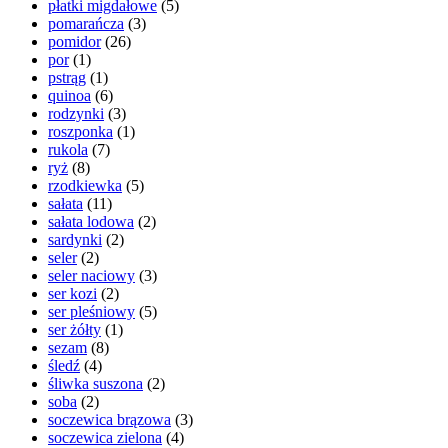
płatki migdałowe
(5)
pomarańcza
(3)
pomidor
(26)
por
(1)
pstrąg
(1)
quinoa
(6)
rodzynki
(3)
roszponka
(1)
rukola
(7)
ryż
(8)
rzodkiewka
(5)
sałata
(11)
sałata lodowa
(2)
sardynki
(2)
seler
(2)
seler naciowy
(3)
ser kozi
(2)
ser pleśniowy
(5)
ser żółty
(1)
sezam
(8)
śledź
(4)
śliwka suszona
(2)
soba
(2)
soczewica brązowa
(3)
soczewica zielona
(4)