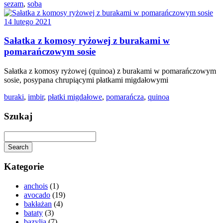
sezam
,
soba
14 lutego 2021
Sałatka z komosy ryżowej z burakami w
pomarańczowym sosie
Sałatka z komosy ryżowej (quinoa) z burakami w pomarańczowym
sosie, posypana chrupiącymi płatkami migdałowymi
buraki
,
imbir
,
płatki migdałowe
,
pomarańcza
,
quinoa
Szukaj
Search
Kategorie
anchois
(1)
avocado
(19)
bakłażan
(4)
bataty
(3)
bazylia
(7)