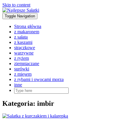
Skip to content
Toggle Navigation
Strona główna
z makaronem
z sałatą
z kaszami
strączkowe
warzywne
z ryżem
ziemniaczane
surówki
z mięsem
z rybami i owocami morza
inne
Kategoria:
imbir