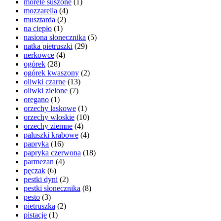
morele suszone
(1)
mozzarella
(4)
musztarda
(2)
na ciepło
(1)
nasiona słonecznika
(5)
natka pietruszki
(29)
nerkowce
(4)
ogórek
(28)
ogórek kwaszony
(2)
oliwki czarne
(13)
oliwki zielone
(7)
oregano
(1)
orzechy laskowe
(1)
orzechy włoskie
(10)
orzechy ziemne
(4)
paluszki krabowe
(4)
papryka
(16)
papryka czerwona
(18)
parmezan
(4)
pęczak
(6)
pestki dyni
(2)
pestki słonecznika
(8)
pesto
(3)
pietruszka
(2)
pistacje
(1)