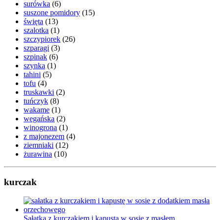
surówka
(6)
suszone pomidory
(15)
święta
(13)
szalotka
(1)
szczypiorek
(26)
szparagi
(3)
szpinak
(6)
szynka
(1)
tahini
(5)
tofu
(4)
truskawki
(2)
tuńczyk
(8)
wakame
(1)
wegańska
(2)
winogrona
(1)
z majonezem
(4)
ziemniaki
(12)
żurawina
(10)
kurczak
Sałatka z kurczakiem i kapustą w sosie z masłem