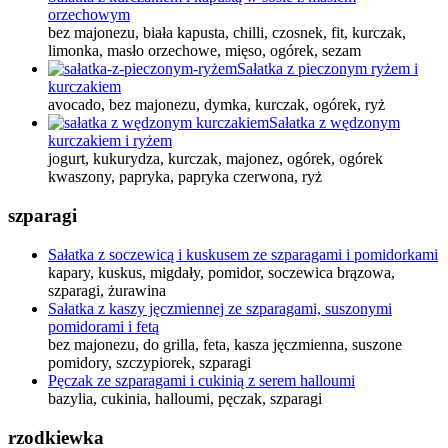
orzechowym
bez majonezu, biała kapusta, chilli, czosnek, fit, kurczak,
limonka, masło orzechowe, mięso, ogórek, sezam
Sałatka z pieczonym ryżem i
kurczakiem
avocado, bez majonezu, dymka, kurczak, ogórek, ryż
Sałatka z wędzonym
kurczakiem i ryżem
jogurt, kukurydza, kurczak, majonez, ogórek, ogórek
kwaszony, papryka, papryka czerwona, ryż
szparagi
Sałatka z soczewicą i kuskusem ze szparagami i pomidorkami
kapary, kuskus, migdały, pomidor, soczewica brązowa,
szparagi, żurawina
Sałatka z kaszy jęczmiennej ze szparagami, suszonymi
pomidorami i fetą
bez majonezu, do grilla, feta, kasza jęczmienna, suszone
pomidory, szczypiorek, szparagi
Pęczak ze szparagami i cukinią z serem halloumi
bazylia, cukinia, halloumi, pęczak, szparagi
rzodkiewka