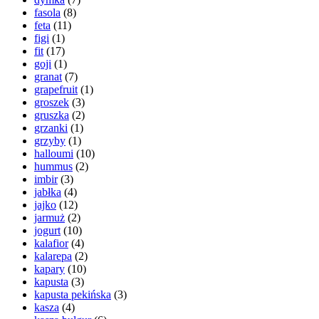
fasola
(8)
feta
(11)
figi
(1)
fit
(17)
goji
(1)
granat
(7)
grapefruit
(1)
groszek
(3)
gruszka
(2)
grzanki
(1)
grzyby
(1)
halloumi
(10)
hummus
(2)
imbir
(3)
jabłka
(4)
jajko
(12)
jarmuż
(2)
jogurt
(10)
kalafior
(4)
kalarepa
(2)
kapary
(10)
kapusta
(3)
kapusta pekińska
(3)
kasza
(4)