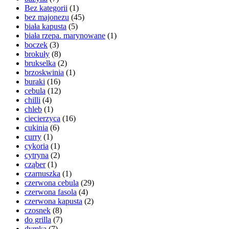
Bez kategorii
(1)
bez majonezu
(45)
biała kapusta
(5)
biała rzepa. marynowane
(1)
boczek
(3)
brokuły
(8)
brukselka
(2)
brzoskwinia
(1)
buraki
(16)
cebula
(12)
chilli
(4)
chleb
(1)
ciecierzyca
(16)
cukinia
(6)
curry
(1)
cykoria
(1)
cytryna
(2)
cząber
(1)
czarnuszka
(1)
czerwona cebula
(29)
czerwona fasola
(4)
czerwona kapusta
(2)
czosnek
(8)
do grilla
(7)
dymka
(7)