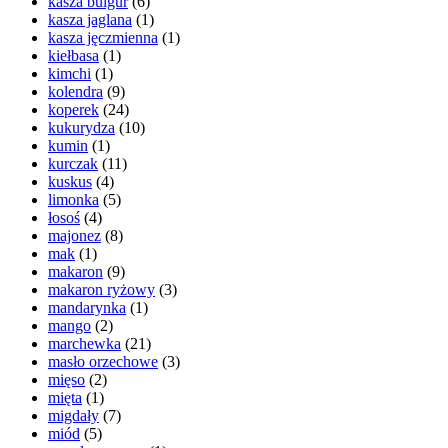
kasza bulgur
(6)
kasza jaglana
(1)
kasza jęczmienna
(1)
kiełbasa
(1)
kimchi
(1)
kolendra
(9)
koperek
(24)
kukurydza
(10)
kumin
(1)
kurczak
(11)
kuskus
(4)
limonka
(5)
łosoś
(4)
majonez
(8)
mak
(1)
makaron
(9)
makaron ryżowy
(3)
mandarynka
(1)
mango
(2)
marchewka
(21)
masło orzechowe
(3)
mięso
(2)
mięta
(1)
migdały
(7)
miód
(5)