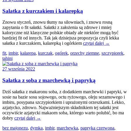
Salatka z kurczakiem i kalarepką
Znowu styczeń, znowu tłumy na silowniach, i znowu rosną
zapytania o fit sałatki. Sałatki z założenia są zdrowe i mniej
kaloryczne niż klasyczne polskie obiady ale niektóre mogą być
bardziej fit od innych. Tak jak dzisiejsza propozycja czyli lekka
sałatka z kurczakiem, kalarepką i ogórkiem
czytaj dalej →
fit
,
imbir
,
kalarepa
,
kurczak
,
ogórek
,
orzechy ziemne
,
szczypiorek
,
tahini
27 września 2022
Sałatka z soba z marchewką i papryką
Dziś sałatka z makaronu soba, z dodatkiem marchewki i papryki, w
sosie na bazie sosu sojowego, octu ryżowego, oleju sezamowego i
imbiru, posypana szczypiorkiem i uprażonymi orzeszkami. Lekko,
azjatycko, zdrowo. Najważniejszym składnikiem tej sałatki jest
oczywiście azjatycki makaorn soba, którego warto polubić, bo ma
dobry
czytaj dalej →
bez majonezu
,
dymka
,
imbir
,
marchewka
,
papryka czerwona
,