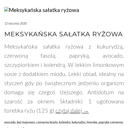
12 stycznia 2020
MEKSYKAŃSKA SAŁATKA RYŻOWA
Meksykańska sałatka ryżowa z kukurydzą,
czerwoną fasolą, papryką, avocado,
szczypiorkiem i kolendrą. W lekkim limonkowym
sosie z dodatkiem miodu. Lekki obiad, idealny na
styczeń gdy po świątecznym jedzeniu organizm
domaga się czegoś lżejszego. Antidotum na
szarość za oknem. Składniki: 1 ugotowana
torebka ryżu (125 g)
czytaj dalej →
avocado
,
bez majonezu
,
czerwona fasola
,
kolendra
,
kukurydza
,
limonka
,
papryka czerwona
,