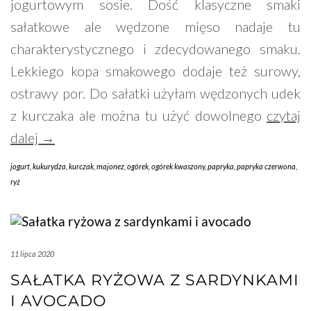
jogurtowym sosie. Dość klasyczne smaki
sałatkowe ale wędzone mięso nadaje tu
charakterystycznego i zdecydowanego smaku.
Lekkiego kopa smakowego dodaje też surowy,
ostrawy por. Do sałatki użyłam wędzonych udek
z kurczaka ale można tu użyć dowolnego
czytaj
dalej →
jogurt
,
kukurydza
,
kurczak
,
majonez
,
ogórek
,
ogórek kwaszony
,
papryka
,
papryka czerwona
,
ryż
11 lipca 2020
SAŁATKA RYŻOWA Z SARDYNKAMI
I AVOCADO