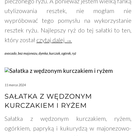
pieczonego ryżu. A ponieważ jestem wielką fanką
utylizowania resztek, nie mogłam nie
wypróbować tego pomysłu na wykorzystanie
resztek ryżu. Najlepszy ryż do tej sałatki to ten,
który został
czytaj dalej →
avocado
,
bez majonezu
,
dymka
,
kurczak
,
ogórek
,
ryż
11 marca 2024
SAŁATKA Z WĘDZONYM
KURCZAKIEM I RYŻEM
Sałatka z wędzonym kurczakiem, ryżem,
ogórkiem, papryką i kukurydzą w majonezowo-