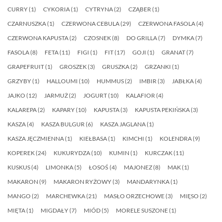
CURRY
(1)
CYKORIA
(1)
CYTRYNA
(2)
CZĄBER
(1)
CZARNUSZKA
(1)
CZERWONA CEBULA
(29)
CZERWONA FASOLA
(4)
CZERWONA KAPUSTA
(2)
CZOSNEK
(8)
DO GRILLA
(7)
DYMKA
(7)
FASOLA
(8)
FETA
(11)
FIGI
(1)
FIT
(17)
GOJI
(1)
GRANAT
(7)
GRAPEFRUIT
(1)
GROSZEK
(3)
GRUSZKA
(2)
GRZANKI
(1)
GRZYBY
(1)
HALLOUMI
(10)
HUMMUS
(2)
IMBIR
(3)
JABŁKA
(4)
JAJKO
(12)
JARMUŻ
(2)
JOGURT
(10)
KALAFIOR
(4)
KALAREPA
(2)
KAPARY
(10)
KAPUSTA
(3)
KAPUSTA PEKIŃSKA
(3)
KASZA
(4)
KASZA BULGUR
(6)
KASZA JAGLANA
(1)
KASZA JĘCZMIENNA
(1)
KIEŁBASA
(1)
KIMCHI
(1)
KOLENDRA
(9)
KOPEREK
(24)
KUKURYDZA
(10)
KUMIN
(1)
KURCZAK
(11)
KUSKUS
(4)
LIMONKA
(5)
ŁOSOŚ
(4)
MAJONEZ
(8)
MAK
(1)
MAKARON
(9)
MAKARON RYŻOWY
(3)
MANDARYNKA
(1)
MANGO
(2)
MARCHEWKA
(21)
MASŁO ORZECHOWE
(3)
MIĘSO
(2)
MIĘTA
(1)
MIGDAŁY
(7)
MIÓD
(5)
MORELE SUSZONE
(1)