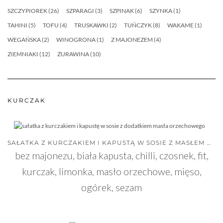
SZCZYPIOREK
(26)
SZPARAGI
(3)
SZPINAK
(6)
SZYNKA
(1)
TAHINI
(5)
TOFU
(4)
TRUSKAWKI
(2)
TUŃCZYK
(8)
WAKAME
(1)
WEGAŃSKA
(2)
WINOGRONA
(1)
Z MAJONEZEM
(4)
ZIEMNIAKI
(12)
ŻURAWINA
(10)
KURCZAK
SAŁATKA Z KURCZAKIEM I KAPUSTĄ W SOSIE Z MASŁEM ORZECHOWYM
bez majonezu, biała kapusta, chilli, czosnek, fit,
kurczak, limonka, masło orzechowe, mięso,
ogórek, sezam