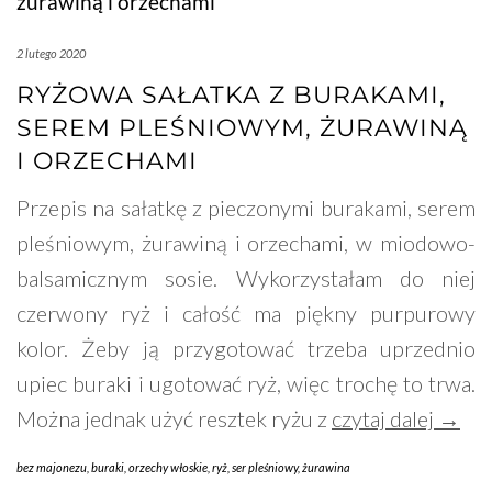
2 lutego 2020
RYŻOWA SAŁATKA Z BURAKAMI,
SEREM PLEŚNIOWYM, ŻURAWINĄ
I ORZECHAMI
Przepis na sałatkę z pieczonymi burakami, serem
pleśniowym, żurawiną i orzechami, w miodowo-
balsamicznym sosie. Wykorzystałam do niej
czerwony ryż i całość ma piękny purpurowy
kolor. Żeby ją przygotować trzeba uprzednio
upiec buraki i ugotować ryż, więc trochę to trwa.
Można jednak użyć resztek ryżu z
czytaj dalej →
bez majonezu
,
buraki
,
orzechy włoskie
,
ryż
,
ser pleśniowy
,
żurawina