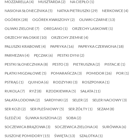
MOZZARELLA
(4)
MUSZTARDA
(2)
NA CIEPŁO
(1)
NASIONA SŁONECZNIKA
(5)
NATKA PIETRUSZKI
(29)
NERKOWCE
(4)
OGÓREK
(28)
OGÓREK KWASZONY
(2)
OLIWKI CZARNE
(13)
OLIWKI ZIELONE
(7)
OREGANO
(1)
ORZECHY LASKOWE
(1)
ORZECHY WŁOSKIE
(10)
ORZECHY ZIEMNE
(4)
PALUSZKI KRABOWE
(4)
PAPRYKA
(16)
PAPRYKA CZERWONA
(18)
PARMEZAN
(4)
PĘCZAK
(6)
PESTKI DYNI
(2)
PESTKI SŁONECZNIKA
(8)
PESTO
(3)
PIETRUSZKA
(2)
PISTACJE
(1)
PŁATKI MIGDAŁOWE
(5)
POMARAŃCZA
(3)
POMIDOR
(26)
POR
(1)
PSTRĄG
(1)
QUINOA
(6)
RODZYNKI
(3)
ROSZPONKA
(1)
RUKOLA
(7)
RYŻ
(8)
RZODKIEWKA
(5)
SAŁATA
(11)
SAŁATA LODOWA
(2)
SARDYNKI
(2)
SELER
(2)
SELER NACIOWY
(3)
SER KOZI
(2)
SER PLEŚNIOWY
(5)
SER ŻÓŁTY
(1)
SEZAM
(8)
ŚLEDŹ
(4)
ŚLIWKA SUSZONA
(2)
SOBA
(2)
SOCZEWICA BRĄZOWA
(3)
SOCZEWICA ZIELONA
(4)
SURÓWKA
(6)
SUSZONE POMIDORY
(15)
ŚWIĘTA
(13)
SZALOTKA
(1)