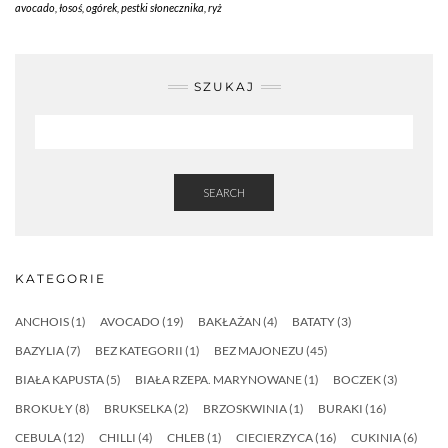
avocado
,
łosoś
,
ogórek
,
pestki słonecznika
,
ryż
SZUKAJ
SEARCH
KATEGORIE
ANCHOIS
(1)
AVOCADO
(19)
BAKŁAŻAN
(4)
BATATY
(3)
BAZYLIA
(7)
BEZ KATEGORII
(1)
BEZ MAJONEZU
(45)
BIAŁA KAPUSTA
(5)
BIAŁA RZEPA. MARYNOWANE
(1)
BOCZEK
(3)
BROKUŁY
(8)
BRUKSELKA
(2)
BRZOSKWINIA
(1)
BURAKI
(16)
CEBULA
(12)
CHILLI
(4)
CHLEB
(1)
CIECIERZYCA
(16)
CUKINIA
(6)