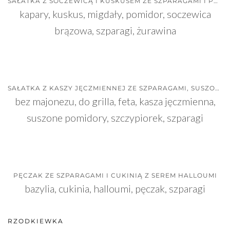
SAŁATKA Z SOCZEWICĄ I KUSKUSEM ZE SZPARAGAMI I POMIDORKAMI
kapary, kuskus, migdały, pomidor, soczewica
brązowa, szparagi, żurawina
SAŁATKA Z KASZY JĘCZMIENNEJ ZE SZPARAGAMI, SUSZONYMI POMIDORAMI I FETĄ
bez majonezu, do grilla, feta, kasza jęczmienna,
suszone pomidory, szczypiorek, szparagi
PĘCZAK ZE SZPARAGAMI I CUKINIĄ Z SEREM HALLOUMI
bazylia, cukinia, halloumi, pęczak, szparagi
RZODKIEWKA