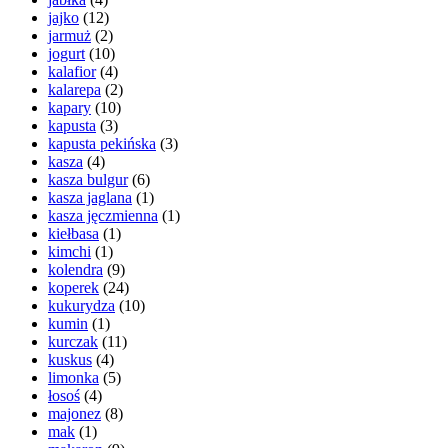
jajko
(12)
jarmuż
(2)
jogurt
(10)
kalafior
(4)
kalarepa
(2)
kapary
(10)
kapusta
(3)
kapusta pekińska
(3)
kasza
(4)
kasza bulgur
(6)
kasza jaglana
(1)
kasza jęczmienna
(1)
kiełbasa
(1)
kimchi
(1)
kolendra
(9)
koperek
(24)
kukurydza
(10)
kumin
(1)
kurczak
(11)
kuskus
(4)
limonka
(5)
łosoś
(4)
majonez
(8)
mak
(1)