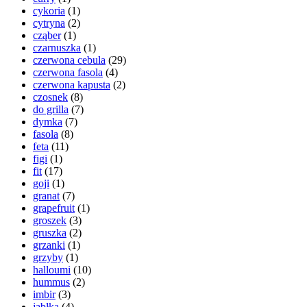
cykoria
(1)
cytryna
(2)
cząber
(1)
czarnuszka
(1)
czerwona cebula
(29)
czerwona fasola
(4)
czerwona kapusta
(2)
czosnek
(8)
do grilla
(7)
dymka
(7)
fasola
(8)
feta
(11)
figi
(1)
fit
(17)
goji
(1)
granat
(7)
grapefruit
(1)
groszek
(3)
gruszka
(2)
grzanki
(1)
grzyby
(1)
halloumi
(10)
hummus
(2)
imbir
(3)
jabłka
(4)