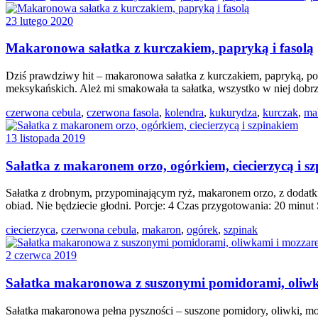
23 lutego 2020
Makaronowa sałatka z kurczakiem, papryką i fasolą
Dziś prawdziwy hit – makaronowa sałatka z kurczakiem, papryką, po
meksykańskich. Ależ mi smakowała ta sałatka, wszystko w niej dobrze
czerwona cebula
,
czerwona fasola
,
kolendra
,
kukurydza
,
kurczak
,
ma
13 listopada 2019
Sałatka z makaronem orzo, ogórkiem, ciecierzycą i s
Sałatka z drobnym, przypominającym ryż, makaronem orzo, z dodatki
obiad. Nie będziecie głodni. Porcje: 4 Czas przygotowania: 20 minu
ciecierzyca
,
czerwona cebula
,
makaron
,
ogórek
,
szpinak
2 czerwca 2019
Sałatka makaronowa z suszonymi pomidorami, oliwk
Sałatka makaronowa pełna pyszności – suszone pomidory, oliwki, mozzar