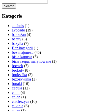
Search
Kategorie
anchois
(1)
avocado
(19)
bakłażan
(4)
bataty
(3)
bazylia
(7)
Bez kategorii
(1)
bez majonezu
(45)
biała kapusta
(5)
biała rzepa. marynowane
(1)
boczek
(3)
brokuły
(8)
brukselka
(2)
brzoskwinia
(1)
buraki
(16)
cebula
(12)
chilli
(4)
chleb
(1)
ciecierzyca
(16)
cukinia
(6)
curry
(1)