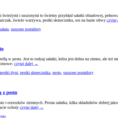
wieżymi i suszonymi to świetny przykład sałatki obiadowej, pełnowar
kurczak, świeże warzywa, pestki słonecznika, sos na bazie oliwy
czytaj
sałata
,
suszone pomidory
to
 w pesto. Jest to rodzaj sałatki, która jest dobra na zimno, ale też mo
 domowe-
czytaj dalej →
pestki dyni
,
pestki słonecznika
,
pesto
,
suszone pomidory
 z pesto
 i orzeszków ziemnych. Prosta sałatka, kilka składników dobrej jakości
macie ochoty
czytaj dalej →
esto