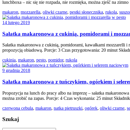
lunchboxa – nic się nie rozpada, nie rozmięka, można zjeść na zimn
makaron
,
mozzarella
,
oliwki czarne
,
pestki słonecznika
,
rukola
,
suszo
14 lutego 2019
Sałatka makaronowa z cukinią, pomidorami i mozzar
Sałatka makaronowa z cukinią, pomidorami, kawałkami mozzarelli i ru
propozycją obiadową. Porcje: 3 Czas przygotowania: 20 minut Składn
cukinia
,
makaron
,
pesto
,
pomidor
,
rukola
9 grudnia 2018
Sałatka makaronowa z tuńczykiem, ogórkiem i sele
Propozycja na lunch do pracy albo na imprezę – sałatka makaronowa
można zrobić na zapas. Porcje: 4 Czas wykonania: 25 minut Składnik
czerwona cebula
,
makaron
,
natka pietruszki
,
ogórek
,
oliwki czarne
,
s
Szukaj