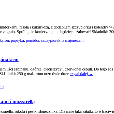
midorkami, fasolą i kukurydzą, z dodatkiem szczypiorku i kolendry 
 zagrało. Spróbujcie koniecznie, nie będziecie żałować! Składniki: 2
karon
,
papryka
,
pomidor
,
szczypiorek
,
z majonezem
zpinakiem
em liści szpinaku, ogórka, ciecierzycy i czerwonej cebuli. Do tego 
t Składniki: 250 g makaronu orzo dwie duże
czytaj dalej →
ami i mozzarellą
ella, rukola i pestki słonecznika. Dla mnie taka sałatka to właściwie 