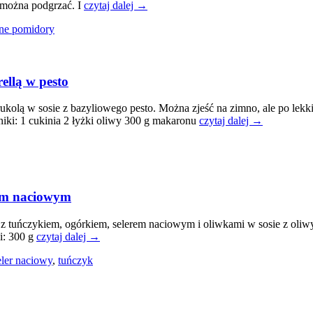
o można podgrzać. I
czytaj dalej →
ne pomidory
ellą w pesto
kolą w sosie z bazyliowego pesto. Można zjeść na zimno, ale po lekki
iki: 1 cukinia 2 łyżki oliwy 300 g makaronu
czytaj dalej →
rem naciowym
 z tuńczykiem, ogórkiem, selerem naciowym i oliwkami w sosie z oliw
i: 300 g
czytaj dalej →
eler naciowy
,
tuńczyk