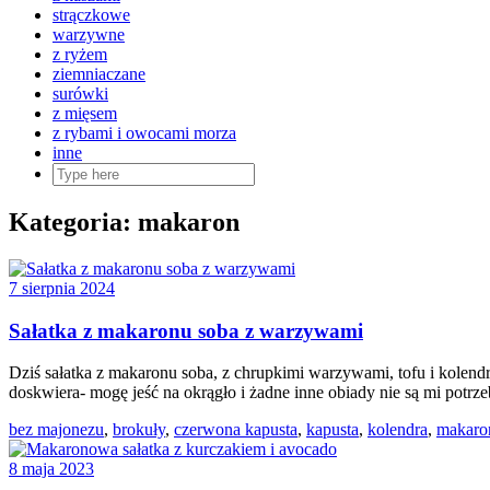
strączkowe
warzywne
z ryżem
ziemniaczane
surówki
z mięsem
z rybami i owocami morza
inne
Kategoria:
makaron
7 sierpnia 2024
Sałatka z makaronu soba z warzywami
Dziś sałatka z makaronu soba, z chrupkimi warzywami, tofu i kolendrą
doskwiera- mogę jeść na okrągło i żadne inne obiady nie są mi potrz
bez majonezu
,
brokuły
,
czerwona kapusta
,
kapusta
,
kolendra
,
makaro
8 maja 2023