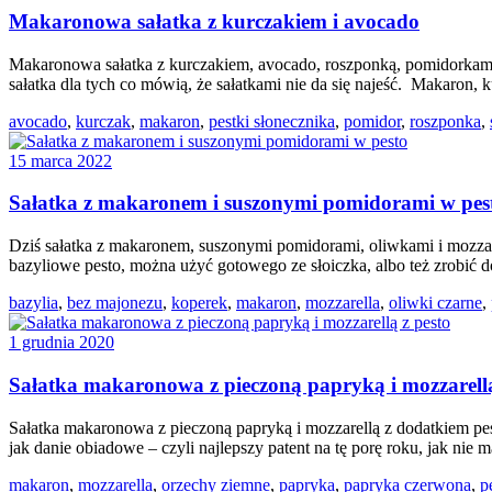
Makaronowa sałatka z kurczakiem i avocado
Makaronowa sałatka z kurczakiem, avocado, roszponką, pomidorkami ś
sałatka dla tych co mówią, że sałatkami nie da się najeść. Makaron, 
avocado
,
kurczak
,
makaron
,
pestki słonecznika
,
pomidor
,
roszponka
,
15 marca 2022
Sałatka z makaronem i suszonymi pomidorami w pes
Dziś sałatka z makaronem, suszonymi pomidorami, oliwkami i mozzarellą
bazyliowe pesto, można użyć gotowego ze słoiczka, albo też zrobić
bazylia
,
bez majonezu
,
koperek
,
makaron
,
mozzarella
,
oliwki czarne
,
1 grudnia 2020
Sałatka makaronowa z pieczoną papryką i mozzarellą
Sałatka makaronowa z pieczoną papryką i mozzarellą z dodatkiem pesto
jak danie obiadowe – czyli najlepszy patent na tę porę roku, jak nie 
makaron
,
mozzarella
,
orzechy ziemne
,
papryka
,
papryka czerwona
,
p