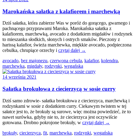
Marokańska sałatka z kalafiorem i marchewką
Dziś sałatka, która zabierze Was w poróż do gorącego, gwarnego i
pachnącego przyprawami Maroka. Marokańska sałatka z
kalafiorem, marchewką, avocado z dodatkiem migdałów i rodzynek
to mieszanka słodkich, słonych i ostrych smaków. Pieczony z
harissą kalafior, świeża marchewka, miękkie avocado, podpieczona
cebulka, chrupiące orzechy i
czytaj dalej →
avocado
,
bez majonezu
,
czerwona cebula
,
kalafior
,
kolendra
,
marchewka
,
migdały
,
rodzynki
,
wegańska
14 września 2021
Sałatka brokułowa z ciecierzycą w sosie curry
Dziś samo zdrowie- sałatka brokułowa z ciecierzyca, marchewką i
rodzynkami w sosie z dodatkiem curry. Ciekawym twistem w tej
sałatce jest to, że brokuły są surowe, więc można powiedzieć, że to
nawet surówka, gdyby nie to, że ciecierzyca jest oczywiście
gotowana. Drobno pokrojone brokuły, w
czytaj dalej →
brokuły
,
ciecierzyca
,
fit
,
marchewka
,
rodzynki
,
wegańska