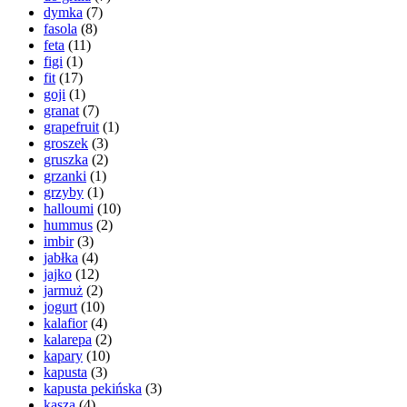
dymka
(7)
fasola
(8)
feta
(11)
figi
(1)
fit
(17)
goji
(1)
granat
(7)
grapefruit
(1)
groszek
(3)
gruszka
(2)
grzanki
(1)
grzyby
(1)
halloumi
(10)
hummus
(2)
imbir
(3)
jabłka
(4)
jajko
(12)
jarmuż
(2)
jogurt
(10)
kalafior
(4)
kalarepa
(2)
kapary
(10)
kapusta
(3)
kapusta pekińska
(3)
kasza
(4)