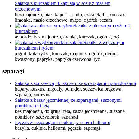
Sałatka z kurczakiem i kapustą w sosie z masłem
orzechowym
bez majonezu, biała kapusta, chilli, czosnek, fit, kurczak,
limonka, masło orzechowe, mięso, ogórek, sezam
Sałatka z pieczonym ryżem i
kurczakiem
avocado, bez majonezu, dymka, kurczak, ogórek, ryż
Sałatka z wędzonym
kurczakiem i ryżem
jogurt, kukurydza, kurczak, majonez, ogórek, ogórek
kwaszony, papryka, papryka czerwona, ryż
szparagi
Sałatka z soczewicą i kuskusem ze szparagami i pomidorkami
kapary, kuskus, migdały, pomidor, soczewica brązowa,
szparagi, żurawina
Sałatka z kaszy jęczmiennej ze szparagami, suszonymi
pomidorami i fetą
bez majonezu, do grilla, feta, kasza jęczmienna, suszone
pomidory, szczypiorek, szparagi
Pęczak ze szparagami i cukinią z serem halloumi
bazylia, cukinia, halloumi, pęczak, szparagi