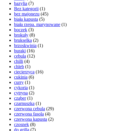
bazylia
(7)
Bez kategorii
(1)
bez majonezu
(45)
biała kapusta
(5)
biała rzepa. marynowane
(1)
boczek
(3)
brokuły
(8)
brukselka
(2)
brzoskwinia
(1)
buraki
(16)
cebula
(12)
chilli
(4)
chleb
(1)
ciecierzyca
(16)
cukinia
(6)
curry
(1)
cykoria
(1)
cytryna
(2)
cząber
(1)
czarnuszka
(1)
czerwona cebula
(29)
czerwona fasola
(4)
czerwona kapusta
(2)
czosnek
(8)
do grilla
(7)