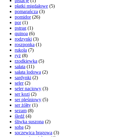
pistacje
(1)
płatki migdałowe
(5)
pomarańcza
(3)
pomidor
(26)
por
(1)
pstrąg
(1)
quinoa
(6)
rodzynki
(3)
roszponka
(1)
rukola
(7)
ryż
(8)
rzodkiewka
(5)
sałata
(11)
sałata lodowa
(2)
sardynki
(2)
seler
(2)
seler naciowy
(3)
ser kozi
(2)
ser pleśniowy
(5)
ser żółty
(1)
sezam
(8)
śledź
(4)
śliwka suszona
(2)
soba
(2)
soczewica brązowa
(3)