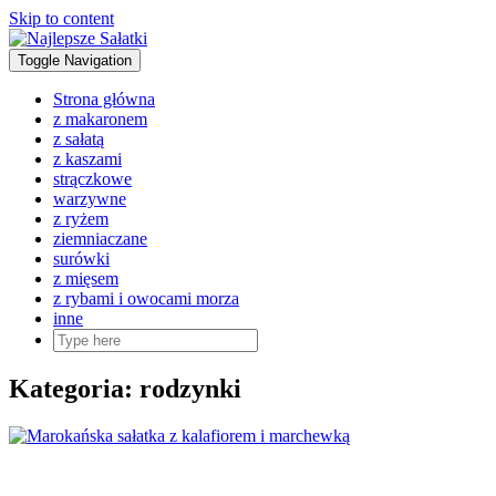
Skip to content
Toggle Navigation
Strona główna
z makaronem
z sałatą
z kaszami
strączkowe
warzywne
z ryżem
ziemniaczane
surówki
z mięsem
z rybami i owocami morza
inne
Kategoria:
rodzynki