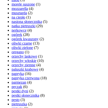
morele suszone
(1)
mozzarella
(4)
musztarda
(2)
na ciepło
(1)
nasiona słonecznika
(5)
natka pietruszki
(29)
nerkowce
(4)
ogórek
(28)
ogórek kwaszony
(2)
oliwki czarne
(13)
oliwki zielone
(7)
oregano
(1)
orzechy laskowe
(1)
orzechy włoskie
(10)
orzechy ziemne
(4)
paluszki krabowe
(4)
papryka
(16)
papryka czerwona
(18)
parmezan
(4)
pęczak
(6)
pestki dyni
(2)
pestki słonecznika
(8)
pesto
(3)
pietruszka
(2)