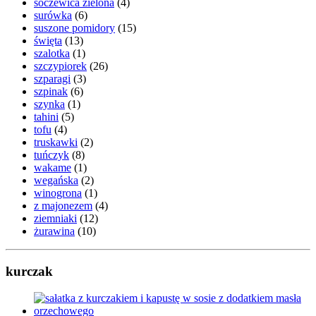
soczewica zielona
(4)
surówka
(6)
suszone pomidory
(15)
święta
(13)
szalotka
(1)
szczypiorek
(26)
szparagi
(3)
szpinak
(6)
szynka
(1)
tahini
(5)
tofu
(4)
truskawki
(2)
tuńczyk
(8)
wakame
(1)
wegańska
(2)
winogrona
(1)
z majonezem
(4)
ziemniaki
(12)
żurawina
(10)
kurczak