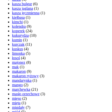
kasza bulgur
(6)
kasza jaglana
(1)
kasza jęczmienna
(1)
kiełbasa
(1)
kimchi
(1)
kolendra
(9)
koperek
(24)
kukurydza
(10)
kumin
(1)
kurczak
(11)
kuskus
(4)
limonka
(5)
łosoś
(4)
majonez
(8)
mak
(1)
makaron
(9)
makaron ryżowy
(3)
mandarynka
(1)
mango
(2)
marchewka
(21)
masło orzechowe
(3)
mięso
(2)
mięta
(1)
migdały
(7)
miód
(5)