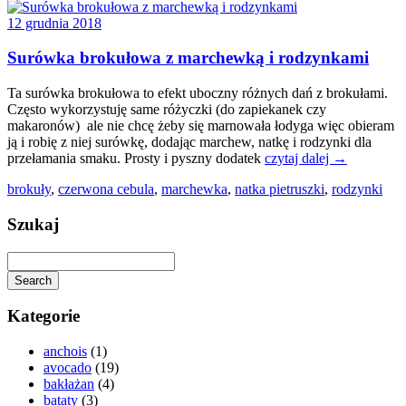
12 grudnia 2018
Surówka brokułowa z marchewką i rodzynkami
Ta surówka brokułowa to efekt uboczny różnych dań z brokułami.
Często wykorzystuję same różyczki (do zapiekanek czy
makaronów) ale nie chcę żeby się marnowała łodyga więc obieram
ją i robię z niej surówkę, dodając marchew, natkę i rodzynki dla
przełamania smaku. Prosty i pyszny dodatek
czytaj dalej →
brokuły
,
czerwona cebula
,
marchewka
,
natka pietruszki
,
rodzynki
Szukaj
Search
Kategorie
anchois
(1)
avocado
(19)
bakłażan
(4)
bataty
(3)