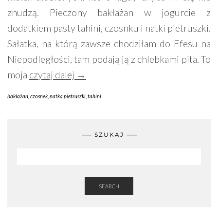
znudzą. Pieczony bakłażan w jogurcie z
dodatkiem pasty tahini, czosnku i natki pietruszki.
Sałatka, na którą zawsze chodziłam do Efesu na
Niepodległości, tam podają ją z chlebkami pita. To
moja
czytaj dalej →
bakłażan
,
czosnek
,
natka pietruszki
,
tahini
SZUKAJ
SEARCH