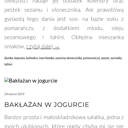
świeżości nadaje jej dodatek kolendry oraz
pestek sezamu i słonecznika. Ale prawdziwą
gwiazdą tego dania jest sos- na bazie soku z
pomarańczy, z dodatkiem miodu, oleju
sezamowego i tahini. Obłędna mieszanka
smaków,
czytaj dalej →
dymka
,
kapusta
,
kolendra
,
marchewka
,
nasiona słonecznika
,
pomarańcza
,
sezam
,
surówka
,
tahini
24 marca 2019
BAKŁAŻAN W JOGURCIE
Bardzo prosta i małoskładnikowa sałatka, jedna z
moich ulubionych, które nigdy chyba mi się nie