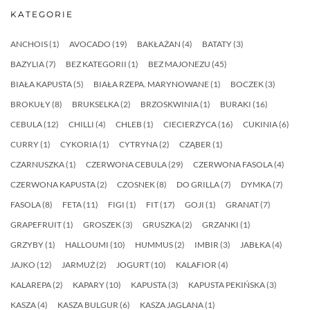
KATEGORIE
ANCHOIS
(1)
AVOCADO
(19)
BAKŁAŻAN
(4)
BATATY
(3)
BAZYLIA
(7)
BEZ KATEGORII
(1)
BEZ MAJONEZU
(45)
BIAŁA KAPUSTA
(5)
BIAŁA RZEPA. MARYNOWANE
(1)
BOCZEK
(3)
BROKUŁY
(8)
BRUKSELKA
(2)
BRZOSKWINIA
(1)
BURAKI
(16)
CEBULA
(12)
CHILLI
(4)
CHLEB
(1)
CIECIERZYCA
(16)
CUKINIA
(6)
CURRY
(1)
CYKORIA
(1)
CYTRYNA
(2)
CZĄBER
(1)
CZARNUSZKA
(1)
CZERWONA CEBULA
(29)
CZERWONA FASOLA
(4)
CZERWONA KAPUSTA
(2)
CZOSNEK
(8)
DO GRILLA
(7)
DYMKA
(7)
FASOLA
(8)
FETA
(11)
FIGI
(1)
FIT
(17)
GOJI
(1)
GRANAT
(7)
GRAPEFRUIT
(1)
GROSZEK
(3)
GRUSZKA
(2)
GRZANKI
(1)
GRZYBY
(1)
HALLOUMI
(10)
HUMMUS
(2)
IMBIR
(3)
JABŁKA
(4)
JAJKO
(12)
JARMUŻ
(2)
JOGURT
(10)
KALAFIOR
(4)
KALAREPA
(2)
KAPARY
(10)
KAPUSTA
(3)
KAPUSTA PEKIŃSKA
(3)
KASZA
(4)
KASZA BULGUR
(6)
KASZA JAGLANA
(1)