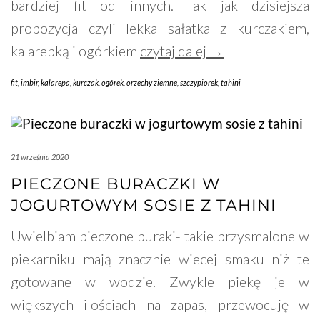
bardziej fit od innych. Tak jak dzisiejsza
propozycja czyli lekka sałatka z kurczakiem,
kalarepką i ogórkiem
czytaj dalej →
fit
,
imbir
,
kalarepa
,
kurczak
,
ogórek
,
orzechy ziemne
,
szczypiorek
,
tahini
21 września 2020
PIECZONE BURACZKI W
JOGURTOWYM SOSIE Z TAHINI
Uwielbiam pieczone buraki- takie przysmalone w
piekarniku mają znacznie wiecej smaku niż te
gotowane w wodzie. Zwykle piekę je w
większych ilościach na zapas, przewocuję w