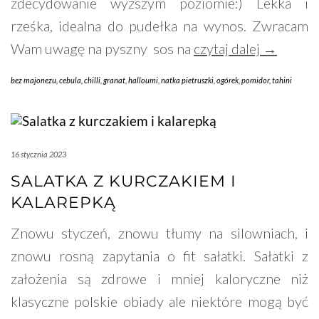
zdecydowanie wyższym poziomie:) Lekka i
rześka, idealna do pudełka na wynos. Zwracam
Wam uwagę na pyszny sos na
czytaj dalej →
bez majonezu
,
cebula
,
chilli
,
granat
,
halloumi
,
natka pietruszki
,
ogórek
,
pomidor
,
tahini
16 stycznia 2023
SALATKA Z KURCZAKIEM I
KALAREPKĄ
Znowu styczeń, znowu tłumy na silowniach, i
znowu rosną zapytania o fit sałatki. Sałatki z
założenia są zdrowe i mniej kaloryczne niż
klasyczne polskie obiady ale niektóre mogą być