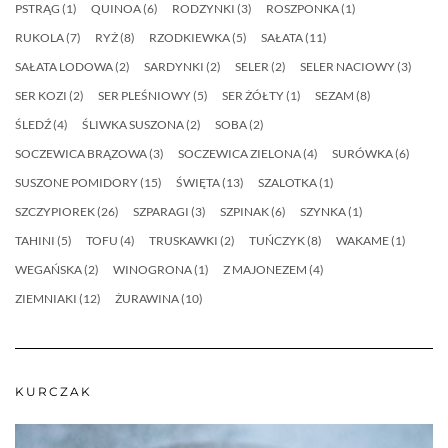
PSTRĄG
(1)
QUINOA
(6)
RODZYNKI
(3)
ROSZPONKA
(1)
RUKOLA
(7)
RYŻ
(8)
RZODKIEWKA
(5)
SAŁATA
(11)
SAŁATA LODOWA
(2)
SARDYNKI
(2)
SELER
(2)
SELER NACIOWY
(3)
SER KOZI
(2)
SER PLEŚNIOWY
(5)
SER ŻÓŁTY
(1)
SEZAM
(8)
ŚLEDŹ
(4)
ŚLIWKA SUSZONA
(2)
SOBA
(2)
SOCZEWICA BRĄZOWA
(3)
SOCZEWICA ZIELONA
(4)
SURÓWKA
(6)
SUSZONE POMIDORY
(15)
ŚWIĘTA
(13)
SZALOTKA
(1)
SZCZYPIOREK
(26)
SZPARAGI
(3)
SZPINAK
(6)
SZYNKA
(1)
TAHINI
(5)
TOFU
(4)
TRUSKAWKI
(2)
TUŃCZYK
(8)
WAKAME
(1)
WEGAŃSKA
(2)
WINOGRONA
(1)
Z MAJONEZEM
(4)
ZIEMNIAKI
(12)
ŻURAWINA
(10)
KURCZAK