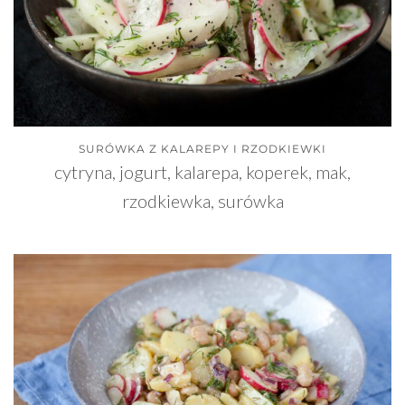
SURÓWKA Z KALAREPY I RZODKIEWKI
cytryna, jogurt, kalarepa, koperek, mak,
rzodkiewka, surówka