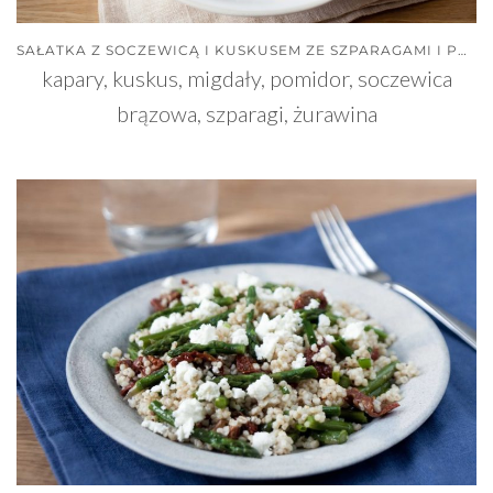
SAŁATKA Z SOCZEWICĄ I KUSKUSEM ZE SZPARAGAMI I POMIDORKAMI
kapary, kuskus, migdały, pomidor, soczewica
brązowa, szparagi, żurawina