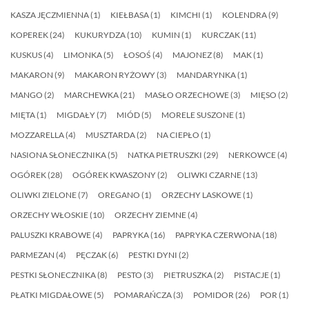
KASZA JĘCZMIENNA
(1)
KIEŁBASA
(1)
KIMCHI
(1)
KOLENDRA
(9)
KOPEREK
(24)
KUKURYDZA
(10)
KUMIN
(1)
KURCZAK
(11)
KUSKUS
(4)
LIMONKA
(5)
ŁOSOŚ
(4)
MAJONEZ
(8)
MAK
(1)
MAKARON
(9)
MAKARON RYŻOWY
(3)
MANDARYNKA
(1)
MANGO
(2)
MARCHEWKA
(21)
MASŁO ORZECHOWE
(3)
MIĘSO
(2)
MIĘTA
(1)
MIGDAŁY
(7)
MIÓD
(5)
MORELE SUSZONE
(1)
MOZZARELLA
(4)
MUSZTARDA
(2)
NA CIEPŁO
(1)
NASIONA SŁONECZNIKA
(5)
NATKA PIETRUSZKI
(29)
NERKOWCE
(4)
OGÓREK
(28)
OGÓREK KWASZONY
(2)
OLIWKI CZARNE
(13)
OLIWKI ZIELONE
(7)
OREGANO
(1)
ORZECHY LASKOWE
(1)
ORZECHY WŁOSKIE
(10)
ORZECHY ZIEMNE
(4)
PALUSZKI KRABOWE
(4)
PAPRYKA
(16)
PAPRYKA CZERWONA
(18)
PARMEZAN
(4)
PĘCZAK
(6)
PESTKI DYNI
(2)
PESTKI SŁONECZNIKA
(8)
PESTO
(3)
PIETRUSZKA
(2)
PISTACJE
(1)
PŁATKI MIGDAŁOWE
(5)
POMARAŃCZA
(3)
POMIDOR
(26)
POR
(1)