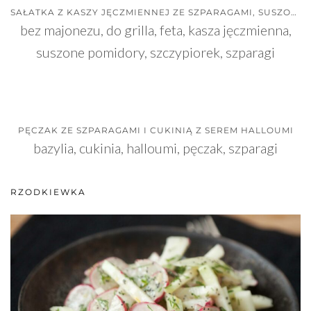
SAŁATKA Z KASZY JĘCZMIENNEJ ZE SZPARAGAMI, SUSZONYMI POMIDORAMI I FETĄ
bez majonezu, do grilla, feta, kasza jęczmienna,
suszone pomidory, szczypiorek, szparagi
PĘCZAK ZE SZPARAGAMI I CUKINIĄ Z SEREM HALLOUMI
bazylia, cukinia, halloumi, pęczak, szparagi
RZODKIEWKA