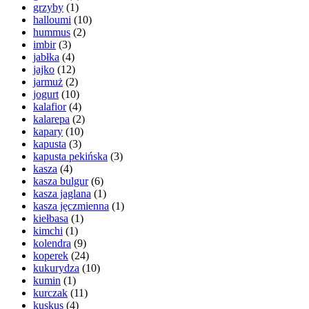
grzyby
(1)
halloumi
(10)
hummus
(2)
imbir
(3)
jabłka
(4)
jajko
(12)
jarmuż
(2)
jogurt
(10)
kalafior
(4)
kalarepa
(2)
kapary
(10)
kapusta
(3)
kapusta pekińska
(3)
kasza
(4)
kasza bulgur
(6)
kasza jaglana
(1)
kasza jęczmienna
(1)
kiełbasa
(1)
kimchi
(1)
kolendra
(9)
koperek
(24)
kukurydza
(10)
kumin
(1)
kurczak
(11)
kuskus
(4)