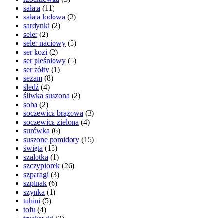
sałata
(11)
sałata lodowa
(2)
sardynki
(2)
seler
(2)
seler naciowy
(3)
ser kozi
(2)
ser pleśniowy
(5)
ser żółty
(1)
sezam
(8)
śledź
(4)
śliwka suszona
(2)
soba
(2)
soczewica brązowa
(3)
soczewica zielona
(4)
surówka
(6)
suszone pomidory
(15)
święta
(13)
szalotka
(1)
szczypiorek
(26)
szparagi
(3)
szpinak
(6)
szynka
(1)
tahini
(5)
tofu
(4)