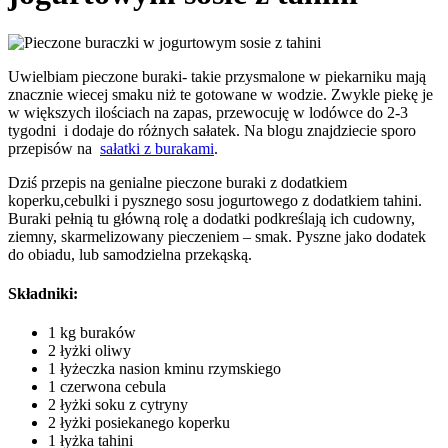
Uwielbiam pieczone buraki- takie przysmalone w piekarniku mają
znacznie wiecej smaku niż te gotowane w wodzie. Zwykle piekę je
w większych ilościach na zapas, przewocuję w lodówce do 2-3
tygodni i dodaje do różnych sałatek. Na blogu znajdziecie sporo
przepisów na
sałatki z burakami
.
Dziś przepis na genialne pieczone buraki z dodatkiem
koperku,cebulki i pysznego sosu jogurtowego z dodatkiem tahini.
Buraki pełnią tu główną rolę a dodatki podkreślają ich cudowny,
ziemny, skarmelizowany pieczeniem – smak. Pyszne jako dodatek
do obiadu, lub samodzielna przekąską.
Składniki:
1 kg buraków
2 łyżki oliwy
1 łyżeczka nasion kminu rzymskiego
1 czerwona cebula
2 łyżki soku z cytryny
2 łyżki posiekanego koperku
1 łyżka tahini