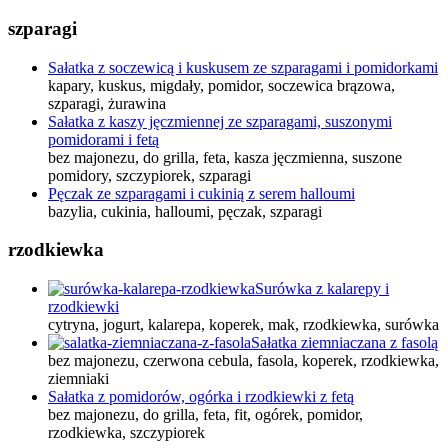
szparagi
Sałatka z soczewicą i kuskusem ze szparagami i pomidorkami
kapary, kuskus, migdały, pomidor, soczewica brązowa,
szparagi, żurawina
Sałatka z kaszy jęczmiennej ze szparagami, suszonymi
pomidorami i fetą
bez majonezu, do grilla, feta, kasza jęczmienna, suszone
pomidory, szczypiorek, szparagi
Pęczak ze szparagami i cukinią z serem halloumi
bazylia, cukinia, halloumi, pęczak, szparagi
rzodkiewka
Surówka z kalarepy i
rzodkiewki
cytryna, jogurt, kalarepa, koperek, mak, rzodkiewka, surówka
Sałatka ziemniaczana z fasolą
bez majonezu, czerwona cebula, fasola, koperek, rzodkiewka,
ziemniaki
Sałatka z pomidorów, ogórka i rzodkiewki z fetą
bez majonezu, do grilla, feta, fit, ogórek, pomidor,
rzodkiewka, szczypiorek