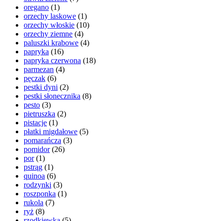
oregano
(1)
orzechy laskowe
(1)
orzechy włoskie
(10)
orzechy ziemne
(4)
paluszki krabowe
(4)
papryka
(16)
papryka czerwona
(18)
parmezan
(4)
pęczak
(6)
pestki dyni
(2)
pestki słonecznika
(8)
pesto
(3)
pietruszka
(2)
pistacje
(1)
płatki migdałowe
(5)
pomarańcza
(3)
pomidor
(26)
por
(1)
pstrąg
(1)
quinoa
(6)
rodzynki
(3)
roszponka
(1)
rukola
(7)
ryż
(8)
rzodkiewka
(5)