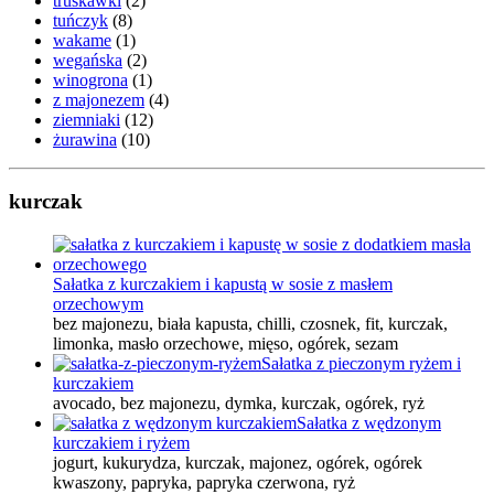
truskawki
(2)
tuńczyk
(8)
wakame
(1)
wegańska
(2)
winogrona
(1)
z majonezem
(4)
ziemniaki
(12)
żurawina
(10)
kurczak
Sałatka z kurczakiem i kapustą w sosie z masłem
orzechowym
bez majonezu, biała kapusta, chilli, czosnek, fit, kurczak,
limonka, masło orzechowe, mięso, ogórek, sezam
Sałatka z pieczonym ryżem i
kurczakiem
avocado, bez majonezu, dymka, kurczak, ogórek, ryż
Sałatka z wędzonym
kurczakiem i ryżem
jogurt, kukurydza, kurczak, majonez, ogórek, ogórek
kwaszony, papryka, papryka czerwona, ryż