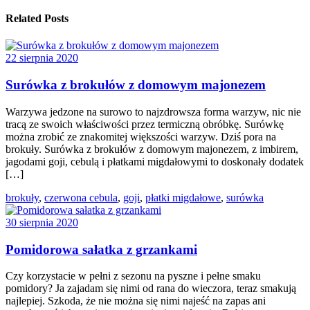
Related Posts
22 sierpnia 2020
Surówka z brokułów z domowym majonezem
Warzywa jedzone na surowo to najzdrowsza forma warzyw, nic nie
tracą ze swoich właściwości przez termiczną obróbkę. Surówkę
można zrobić ze znakomitej większości warzyw. Dziś pora na
brokuły. Surówka z brokułów z domowym majonezem, z imbirem,
jagodami goji, cebulą i płatkami migdałowymi to doskonały dodatek
[…]
brokuły
,
czerwona cebula
,
goji
,
płatki migdałowe
,
surówka
30 sierpnia 2020
Pomidorowa sałatka z grzankami
Czy korzystacie w pełni z sezonu na pyszne i pełne smaku
pomidory? Ja zajadam się nimi od rana do wieczora, teraz smakują
najlepiej. Szkoda, że nie można się nimi najeść na zapas ani