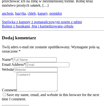
przechować ich na zimę w niezmienionej formie. Robię teraz
mnóstwo prostych sałatek, […]
anchois
,
bazylia
,
chleb
,
kapary
,
pomidor
Surówka z kapusty z pomarańczowym sosem z tahini
Bulgur z burakami, fetą i karmelizowaną cebulą
Dodaj komentarz
Twój adres e-mail nie zostanie opublikowany.
Wymagane pola są
oznaczone
*
Name
*
Email Address
*
Website
Comment
Save my name, email, and website in this browser for the next
time I comment.