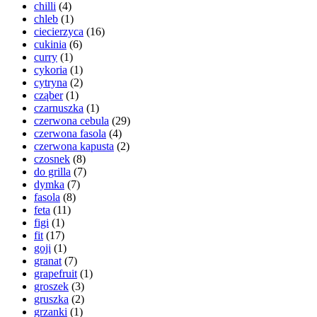
chilli
(4)
chleb
(1)
ciecierzyca
(16)
cukinia
(6)
curry
(1)
cykoria
(1)
cytryna
(2)
cząber
(1)
czarnuszka
(1)
czerwona cebula
(29)
czerwona fasola
(4)
czerwona kapusta
(2)
czosnek
(8)
do grilla
(7)
dymka
(7)
fasola
(8)
feta
(11)
figi
(1)
fit
(17)
goji
(1)
granat
(7)
grapefruit
(1)
groszek
(3)
gruszka
(2)
grzanki
(1)