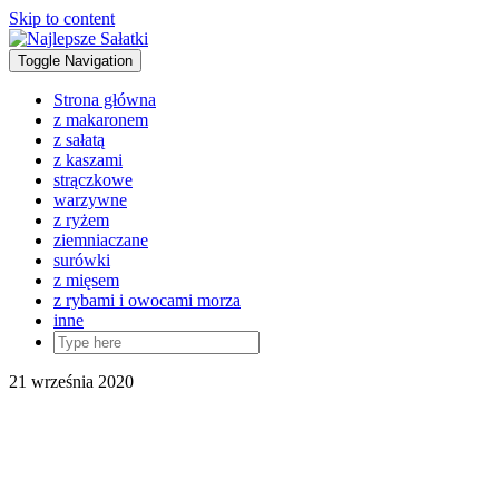
Skip to content
Toggle Navigation
Strona główna
z makaronem
z sałatą
z kaszami
strączkowe
warzywne
z ryżem
ziemniaczane
surówki
z mięsem
z rybami i owocami morza
inne
21 września 2020