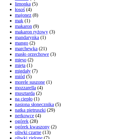
limonka
(5)
łosoś
(4)
majonez
(8)
mak
(1)
makaron
(9)
makaron ryżowy
(3)
mandarynka
(1)
mango
(2)
marchewka
(21)
masło orzechowe
(3)
mięso
(2)
mięta
(1)
migdały
(7)
miód
(5)
morele suszone
(1)
mozzarella
(4)
musztarda
(2)
na ciepło
(1)
nasiona słonecznika
(5)
natka pietruszki
(29)
nerkowce
(4)
ogórek
(28)
ogórek kwaszony
(2)
oliwki czarne
(13)
oliwki zielone
(7)