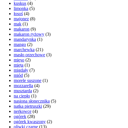
kuskus
(4)
limonka
(5)
łosoś
(4)
majonez
(8)
mak
(1)
makaron
(9)
makaron ryżowy
(3)
mandarynka
(1)
mango
(2)
marchewka
(21)
masło orzechowe
(3)
mięso
(2)
mięta
(1)
migdały
(7)
miód
(5)
morele suszone
(1)
mozzarella
(4)
musztarda
(2)
na ciepło
(1)
nasiona słonecznika
(5)
natka pietruszki
(29)
nerkowce
(4)
ogórek
(28)
ogórek kwaszony
(2)
oliwki czarne
(13)