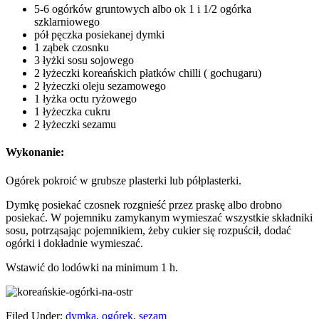
5-6 ogórków gruntowych albo ok 1 i 1/2 ogórka
szklarniowego
pół pęczka posiekanej dymki
1 ząbek czosnku
3 łyżki sosu sojowego
2 łyżeczki koreańskich płatków chilli ( gochugaru)
2 łyżeczki oleju sezamowego
1 łyżka octu ryżowego
1 łyżeczka cukru
2 łyżeczki sezamu
Wykonanie:
Ogórek pokroić w grubsze plasterki lub półplasterki.
Dymkę posiekać czosnek rozgnieść przez praskę albo drobno
posiekać. W pojemniku zamykanym wymieszać wszystkie składniki
sosu, potrząsając pojemnikiem, żeby cukier się rozpuścił, dodać
ogórki i dokładnie wymieszać.
Wstawić do lodówki na minimum 1 h.
Filed Under:
dymka
,
ogórek
,
sezam