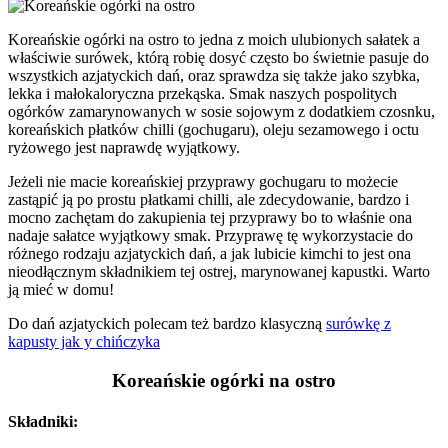
Koreańskie ogórki na ostro to jedna z moich ulubionych sałatek a
właściwie surówek, którą robię dosyć często bo świetnie pasuje do
wszystkich azjatyckich dań, oraz sprawdza się także jako szybka,
lekka i małokaloryczna przekąska. Smak naszych pospolitych
ogórków zamarynowanych w sosie sojowym z dodatkiem czosnku,
koreańskich płatków chilli (gochugaru), oleju sezamowego i octu
ryżowego jest naprawdę wyjątkowy.
Jeżeli nie macie koreańskiej przyprawy gochugaru to możecie
zastąpić ją po prostu płatkami chilli, ale zdecydowanie, bardzo i
mocno zachętam do zakupienia tej przyprawy bo to właśnie ona
nadaje sałatce wyjątkowy smak. Przyprawę tę wykorzystacie do
różnego rodzaju azjatyckich dań, a jak lubicie kimchi to jest ona
nieodłącznym składnikiem tej ostrej, marynowanej kapustki. Warto
ją mieć w domu!
Do dań azjatyckich polecam też bardzo klasyczną
surówkę z
kapusty jak y chińczyka
Koreańskie ogórki na ostro
Składniki: