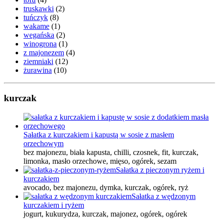
truskawki
(2)
tuńczyk
(8)
wakame
(1)
wegańska
(2)
winogrona
(1)
z majonezem
(4)
ziemniaki
(12)
żurawina
(10)
kurczak
Sałatka z kurczakiem i kapustą w sosie z masłem
orzechowym
bez majonezu, biała kapusta, chilli, czosnek, fit, kurczak,
limonka, masło orzechowe, mięso, ogórek, sezam
Sałatka z pieczonym ryżem i
kurczakiem
avocado, bez majonezu, dymka, kurczak, ogórek, ryż
Sałatka z wędzonym
kurczakiem i ryżem
jogurt, kukurydza, kurczak, majonez, ogórek, ogórek