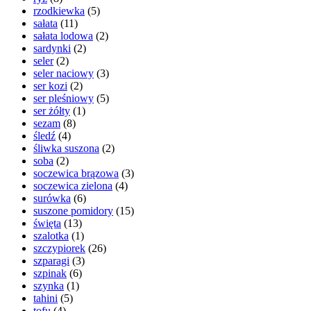
rzodkiewka
(5)
sałata
(11)
sałata lodowa
(2)
sardynki
(2)
seler
(2)
seler naciowy
(3)
ser kozi
(2)
ser pleśniowy
(5)
ser żółty
(1)
sezam
(8)
śledź
(4)
śliwka suszona
(2)
soba
(2)
soczewica brązowa
(3)
soczewica zielona
(4)
surówka
(6)
suszone pomidory
(15)
święta
(13)
szalotka
(1)
szczypiorek
(26)
szparagi
(3)
szpinak
(6)
szynka
(1)
tahini
(5)
tofu
(4)