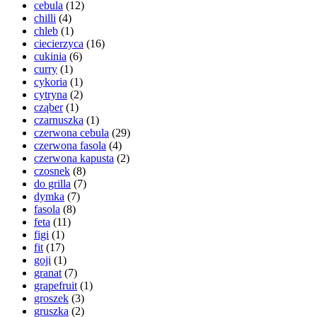
cebula
(12)
chilli
(4)
chleb
(1)
ciecierzyca
(16)
cukinia
(6)
curry
(1)
cykoria
(1)
cytryna
(2)
cząber
(1)
czarnuszka
(1)
czerwona cebula
(29)
czerwona fasola
(4)
czerwona kapusta
(2)
czosnek
(8)
do grilla
(7)
dymka
(7)
fasola
(8)
feta
(11)
figi
(1)
fit
(17)
goji
(1)
granat
(7)
grapefruit
(1)
groszek
(3)
gruszka
(2)