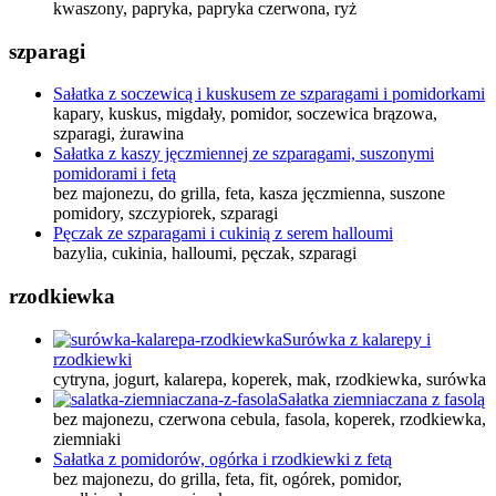
kwaszony, papryka, papryka czerwona, ryż
szparagi
Sałatka z soczewicą i kuskusem ze szparagami i pomidorkami
kapary, kuskus, migdały, pomidor, soczewica brązowa,
szparagi, żurawina
Sałatka z kaszy jęczmiennej ze szparagami, suszonymi
pomidorami i fetą
bez majonezu, do grilla, feta, kasza jęczmienna, suszone
pomidory, szczypiorek, szparagi
Pęczak ze szparagami i cukinią z serem halloumi
bazylia, cukinia, halloumi, pęczak, szparagi
rzodkiewka
Surówka z kalarepy i
rzodkiewki
cytryna, jogurt, kalarepa, koperek, mak, rzodkiewka, surówka
Sałatka ziemniaczana z fasolą
bez majonezu, czerwona cebula, fasola, koperek, rzodkiewka,
ziemniaki
Sałatka z pomidorów, ogórka i rzodkiewki z fetą
bez majonezu, do grilla, feta, fit, ogórek, pomidor,