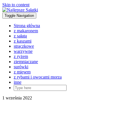
Skip to content
Toggle Navigation
Strona główna
z makaronem
z sałatą
z kaszami
strączkowe
warzywne
z ryżem
ziemniaczane
surówki
z mięsem
z rybami i owocami morza
inne
1 września 2022