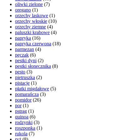
oliwki zielone
(7)
oregano
(1)
orzechy laskowe
(1)
orzechy włoskie
(10)
orzechy ziemne
(4)
paluszki krabowe
(4)
papryka
(16)
papryka czerwona
(18)
parmezan
(4)
pęczak
(6)
pestki dyni
(2)
pestki słonecznika
(8)
pesto
(3)
pietruszka
(2)
pistacje
(1)
płatki migdałowe
(5)
pomarańcza
(3)
pomidor
(26)
por
(1)
pstrąg
(1)
quinoa
(6)
rodzynki
(3)
roszponka
(1)
rukola
(7)
ryż
(8)