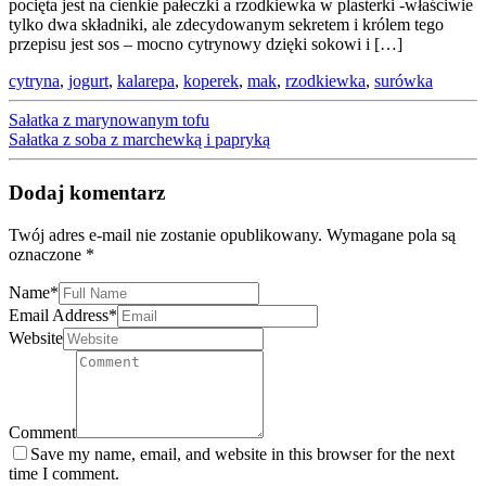
pocięta jest na cienkie pałeczki a rzodkiewka w plasterki -właściwie
tylko dwa składniki, ale zdecydowanym sekretem i królem tego
przepisu jest sos – mocno cytrynowy dzięki sokowi i […]
cytryna
,
jogurt
,
kalarepa
,
koperek
,
mak
,
rzodkiewka
,
surówka
Sałatka z marynowanym tofu
Sałatka z soba z marchewką i papryką
Dodaj komentarz
Twój adres e-mail nie zostanie opublikowany.
Wymagane pola są
oznaczone
*
Name
*
Email Address
*
Website
Comment
Save my name, email, and website in this browser for the next
time I comment.