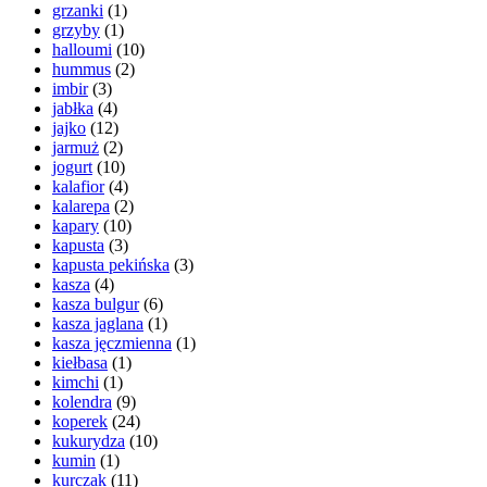
grzanki
(1)
grzyby
(1)
halloumi
(10)
hummus
(2)
imbir
(3)
jabłka
(4)
jajko
(12)
jarmuż
(2)
jogurt
(10)
kalafior
(4)
kalarepa
(2)
kapary
(10)
kapusta
(3)
kapusta pekińska
(3)
kasza
(4)
kasza bulgur
(6)
kasza jaglana
(1)
kasza jęczmienna
(1)
kiełbasa
(1)
kimchi
(1)
kolendra
(9)
koperek
(24)
kukurydza
(10)
kumin
(1)
kurczak
(11)