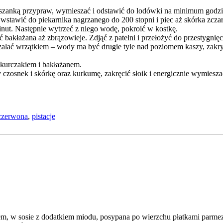
szanką przypraw, wymieszać i odstawić do lodówki na minimum godzinę
 wstawić do piekarnika nagrzanego do 200 stopni i piec aż skórka zcza
minut. Następnie wytrzeć z niego wodę, pokroić w kostkę.
 bakłażana aż zbrązowieje. Zdjąć z patelni i przełożyć do przestygnięc
lać wrzątkiem – wody ma być drugie tyle nad poziomem kaszy, zakryć 
 kurczakiem i bakłażanem.
 czosnek i skórkę oraz kurkumę, zakręcić słoik i energicznie wymiesza
czerwona
,
pistacje
em, w sosie z dodatkiem miodu, posypana po wierzchu płatkami parmezanu