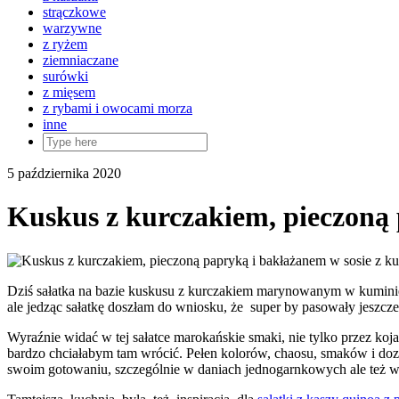
strączkowe
warzywne
z ryżem
ziemniaczane
surówki
z mięsem
z rybami i owocami morza
inne
5 października 2020
Kuskus z kurczakiem, pieczoną
Dziś sałatka na bazie kuskusu z kurczakiem marynowanym w kuminie i
ale jedząc sałatkę doszłam do wniosku, że super by pasowały jeszcze s
Wyraźnie widać w tej sałatce marokańskie smaki, nie tylko przez koj
bardzo chciałabym tam wrócić. Pełen kolorów, chaosu, smaków i dozn
swoim gotowaniu, szczególnie w daniach jednogarnkowych ale też w 