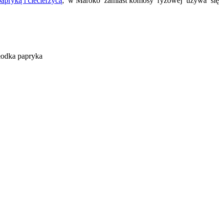
papryką i ciecierzycą
, w Maroko zamiast komosy ryżowej używa się d
słodka papryka