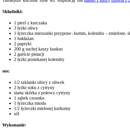
Tamtejsza kuchnia była też inspiracją dla
sałatki z kaszy quinoa z 
Składniki:
1 pierś z kurczaka
3 łyżki oliwy
1 łyżeczka mieszanki przypraw- kumin, kolendra – zmielone, 
1 bakłażan
2 papryki
200 g suchej kaszy kuskus
2 garście pistacji
2 łyżki posiekanej kolendry
sos:
1/2 szklanki oliwy z oliwek
2 łyżki soku z cytryny
starta skórka z połowy cytryny
1 ząbek czosnku
1 łyżeczka miodu
1/2 łyżeczki mielonej kurkumy
sól
Wykonanie: