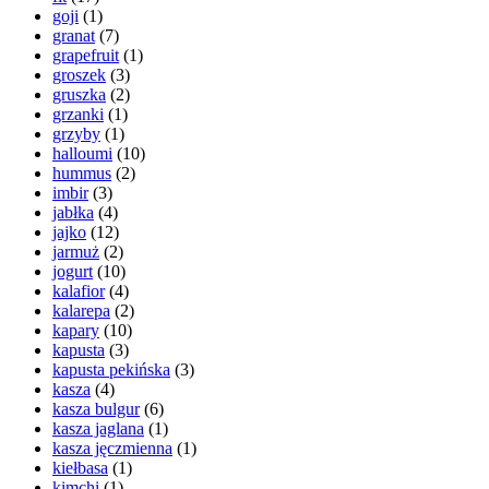
goji
(1)
granat
(7)
grapefruit
(1)
groszek
(3)
gruszka
(2)
grzanki
(1)
grzyby
(1)
halloumi
(10)
hummus
(2)
imbir
(3)
jabłka
(4)
jajko
(12)
jarmuż
(2)
jogurt
(10)
kalafior
(4)
kalarepa
(2)
kapary
(10)
kapusta
(3)
kapusta pekińska
(3)
kasza
(4)
kasza bulgur
(6)
kasza jaglana
(1)
kasza jęczmienna
(1)
kiełbasa
(1)
kimchi
(1)