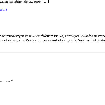
a się świetnie, ale też super […]
awina
ną z najzdrowszych kasz – jest źródłem białka, zdrowych kwasów tłusz
o-cytrynowy sos. Pyszne, zdrowe i niskokaloryczne. Sałatka doskonał
naczone
*