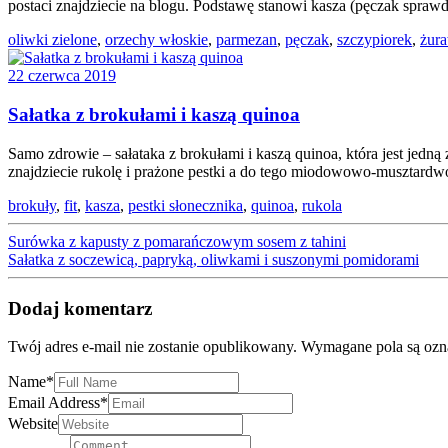
postaci znajdziecie na blogu. Podstawę stanowi kasza (pęczak sprawdz
oliwki zielone
,
orzechy włoskie
,
parmezan
,
pęczak
,
szczypiorek
,
żur
22 czerwca 2019
Sałatka z brokułami i kaszą quinoa
Samo zdrowie – sałataka z brokułami i kaszą quinoa, która jest jed
znajdziecie rukolę i prażone pestki a do tego miodowowo-musztardw
brokuły
,
fit
,
kasza
,
pestki słonecznika
,
quinoa
,
rukola
Surówka z kapusty z pomarańczowym sosem z tahini
Sałatka z soczewicą, papryką, oliwkami i suszonymi pomidorami
Dodaj komentarz
Twój adres e-mail nie zostanie opublikowany.
Wymagane pola są oz
Name
*
Email Address
*
Website