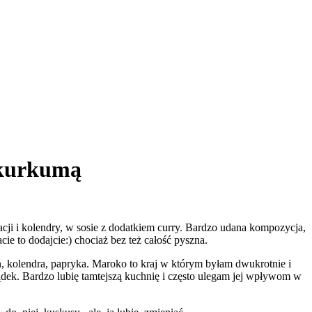
 kurkumą
cji i kolendry, w sosie z dodatkiem curry. Bardzo udana kompozycja,
ie to dodajcie:) chociaż bez też całość pyszna.
in, kolendra, papryka. Maroko to kraj w którym byłam dwukrotnie i
ądek. Bardzo lubię tamtejszą kuchnię i często ulegam jej wpływom w