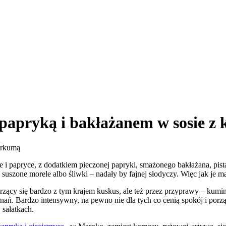
 papryką i bakłażanem w sosie z
 papryce, z dodatkiem pieczonej papryki, smażonego bakłażana, pista
uszone morele albo śliwki – nadały by fajnej słodyczy. Więc jak je mac
arzący się bardzo z tym krajem kuskus, ale też przez przyprawy – kum
ań. Bardzo intensywny, na pewno nie dla tych co cenią spokój i porz
sałatkach.