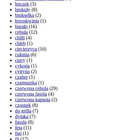
boczek
(3)
brokuły
(8)
brukselka
(2)
brzoskwinia
(1)
buraki
(16)
cebula
(12)
chilli
(4)
chleb
(1)
ciecierzyca
(16)
cukinia
(6)
curry
(1)
cykoria
(1)
cytryna
(2)
cząber
(1)
czarnuszka
(1)
czerwona cebula
(29)
czerwona fasola
(4)
czerwona kapusta
(2)
czosnek
(8)
do grilla
(7)
dymka
(7)
fasola
(8)
feta
(11)
figi
(1)
fit
(17)