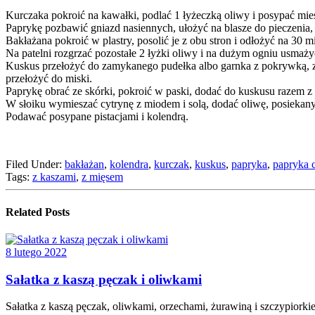
Kurczaka pokroić na kawałki, podlać 1 łyżeczką oliwy i posypać mie
Paprykę pozbawić gniazd nasiennych, ułożyć na blasze do pieczenia,
Bakłażana pokroić w plastry, posolić je z obu stron i odłożyć na 30 
Na patelni rozgrzać pozostałe 2 łyżki oliwy i na dużym ogniu usmażyć
Kuskus przełożyć do zamykanego pudełka albo garnka z pokrywką, za
przełożyć do miski.
Paprykę obrać ze skórki, pokroić w paski, dodać do kuskusu razem z
W słoiku wymieszać cytrynę z miodem i solą, dodać oliwę, posiekany
Podawać posypane pistacjami i kolendrą.
Filed Under:
bakłażan
,
kolendra
,
kurczak
,
kuskus
,
papryka
,
papryka 
Tags:
z kaszami
,
z mięsem
Related Posts
8 lutego 2022
Sałatka z kaszą pęczak i oliwkami
Sałatka z kaszą pęczak, oliwkami, orzechami, żurawiną i szczypiorki